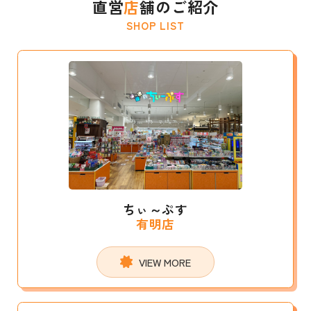
直営
店
舗のご紹介
SHOP LIST
ちぃ～ぷす
有明店
VIEW MORE